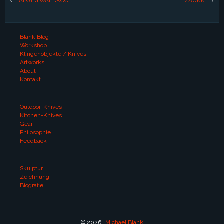
‹
AEGIDYWALDKOCH
ZAUKK
›
Blank Blog
Workshop
Klingenobjekte / Knives
Artworks
About
Kontakt
Outdoor-Knives
Kitchen-Knives
Gear
Philosophie
Feedback
Skulptur
Zeichnung
Biografie
© 2026
Michael Blank