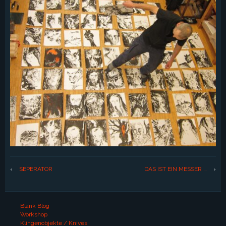
‹
SEPERATOR
DAS IST EIN MESSER …
›
Blank Blog
Workshop
Klingenobjekte / Knives