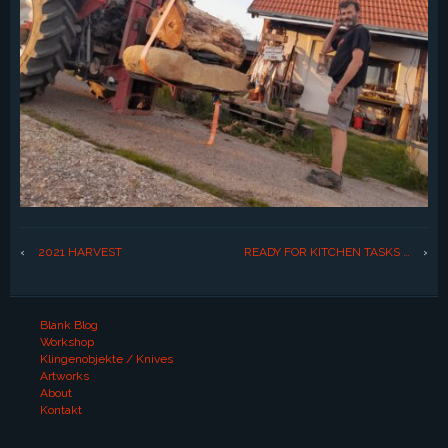
‹
2021 HARVEST
READY FOR KITCHEN TASKS …
›
Blank Blog
Workshop
Klingenobjekte / Knives
Artworks
About
Kontakt