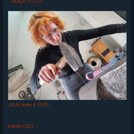
… READY TO CUT : …
JULIA does it COOL
FRESH CELT