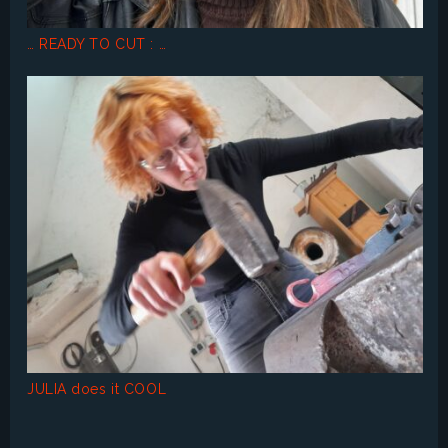
… READY TO CUT : …
JULIA does it COOL