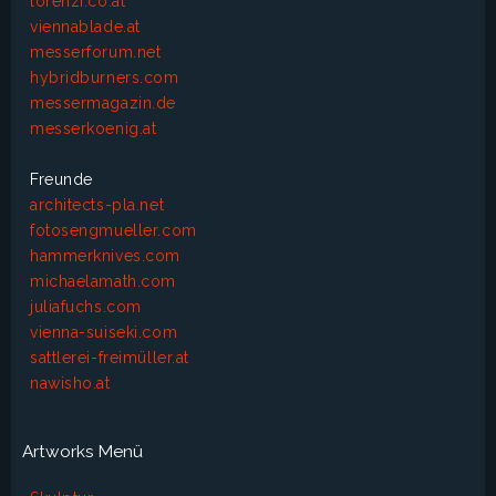
lorenzi.co.at
viennablade.at
messerforum.net
hybridburners.com
messermagazin.de
messerkoenig.at
Freunde
architects-pla.net
fotosengmueller.com
hammerknives.com
michaelamath.com
juliafuchs.com
vienna-suiseki.com
sattlerei-freimüller.at
nawisho.at
Artworks Menü